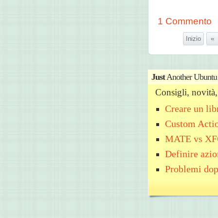
1 Commento
«
Inizio
Just
Another Ubuntu
Consigli, novit
Creare un li
Custom Acti
MATE vs X
Definire azio
Problemi dop