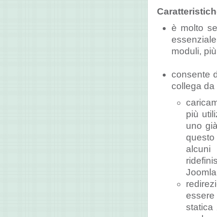
Caratteristic
è molto se
essenziale 
moduli, pi
consente di
collega da
caricam
più uti
uno già
questo
alcuni
ridefin
Joomla
redirez
essere
statica