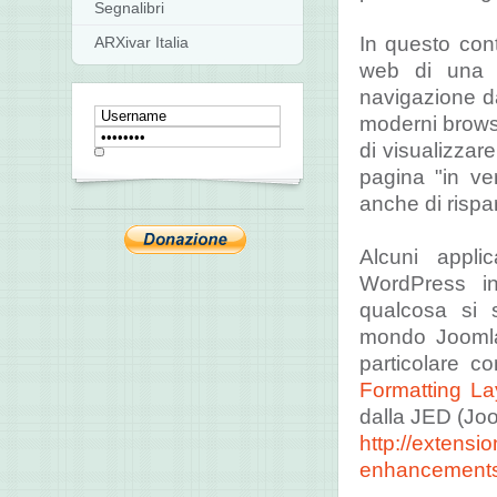
Segnalibri
In questo cont
ARXivar Italia
web di una v
navigazione dal
moderni browse
di visualizzare
pagina "in ve
anche di rispa
Alcuni appli
WordPress in
qualcosa si 
mondo Joomla!
particolare c
Formatting La
dalla JED (Joo
http://extensi
enhancements