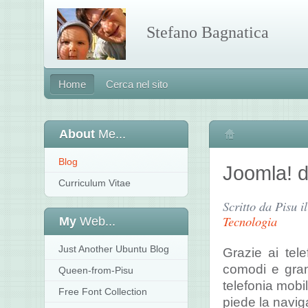
Stefano Bagnatica
Home
Cerca nel sito
About
Me...
Home
Blog
Joomla! 
Curriculum Vitae
Scritto da Pisu 
Tecnologia
My
Web...
Just Another Ubuntu Blog
Grazie ai tele
comodi e gran
Queen-from-Pisu
telefonia mobi
Free Font Collection
piede la navig