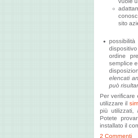
vuole u
adattam
conosco
sito az
possibilit
dispositiv
ordine pr
semplice ed
disposizio
elencati a
può risult
Per verificare 
utilizzare il
sim
più utilizzat
Potete provar
installato il 
2 Commenti