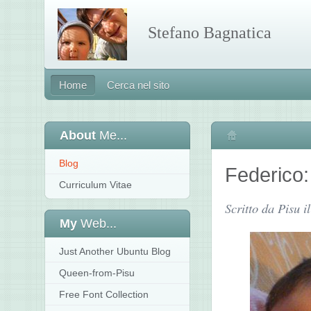
Stefano Bagnatica
Home
Cerca nel sito
About
Me...
Home
Blog
Federico: 
Curriculum Vitae
Scritto da Pisu 
My
Web...
Just Another Ubuntu Blog
Queen-from-Pisu
Free Font Collection