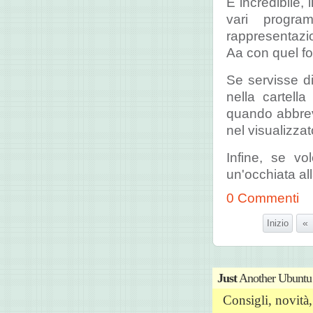
E incredibile, 
vari progra
rappresentazion
Aa con quel fo
Se servisse di
nella cartell
quando abbrevi
nel visualizza
Infine, se vo
un'occhiata all
0 Commenti
«
Inizio
Just
Another Ubuntu
Consigli, novit