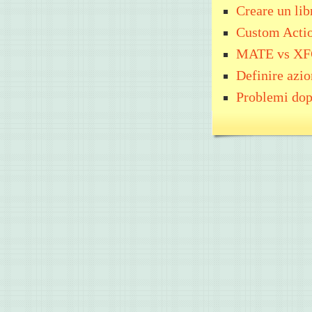
Creare un li
Custom Acti
MATE vs X
Definire azio
Problemi dop