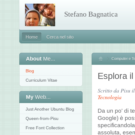
Stefano Bagnatica
Home
Cerca nel sito
About
Me...
Computer e T
Home
Blog
Esplora i
Curriculum Vitae
Scritto da Pisu i
Tecnologia
My
Web...
Just Another Ubuntu Blog
Da un po' di t
Google) è poss
Queen-from-Pisu
specificandola
Free Font Collection
assoluta, esem