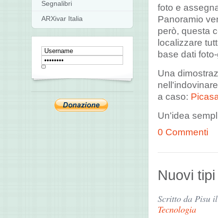
Segnalibri
foto e assegnar
Panoramio ven
ARXivar Italia
però, questa c
localizzare tut
base dati foto-
Una dimostrazi
nell'indovinar
a caso:
Picas
Un'idea sempl
0 Commenti
Nuovi tipi
Scritto da Pisu i
Tecnologia