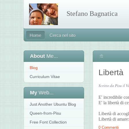
Stefano Bagnatica
Home
Cerca nel sito
About
Me...
Home
Blog
Libertà
Curriculum Vitae
Scritto da Pisu il 
My
Web...
E' incredibile com
E' la libertà di 
Just Another Ubuntu Blog
Queen-from-Pisu
Libertà di accogl
Libertà di amare:
Free Font Collection
0 Commenti