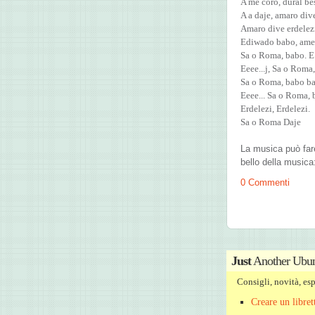
A me coro, dural be
A a daje, amaro div
Amaro dive erdelez
Ediwado babo, ame
Sa o Roma, babo. E
Eeee...j, Sa o Roma
Sa o Roma, babo ba
Eeee... Sa o Roma, 
Erdelezi, Erdelezi.
Sa o Roma Daje
La musica può far
bello della musica:
0 Commenti
Just
Another Ubun
Consigli, novità, e
Creare un libre