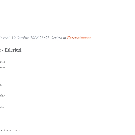
Giovedì, 19 Ottobre 2006 23:52. Scritto in
Entertainment
 - Ederlezi
lena
rena
zi
babo
babo
bakren cinen.