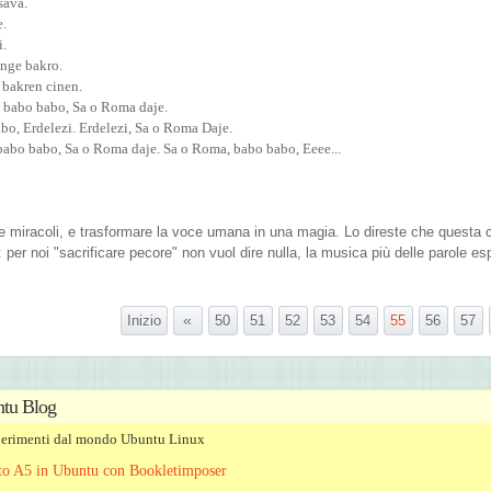
sava.
e.
i.
nge bakro.
 bakren cinen.
, babo babo, Sa o Roma daje.
bo, Erdelezi. Erdelezi, Sa o Roma Daje.
babo babo, Sa o Roma daje. Sa o Roma, babo babo, Eeee...
e miracoli, e trasformare la voce umana in una magia. Lo direste che questa 
 per noi "sacrificare pecore" non vuol dire nulla, la musica più delle parole es
«
Inizio
50
51
52
53
54
55
56
57
tu Blog
sperimenti dal mondo Ubuntu Linux
tto A5 in Ubuntu con Bookletimposer