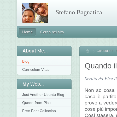
Stefano Bagnatica
Home
Cerca nel sito
About
Me...
Computer e T
Home
Blog
Quando il
Curriculum Vitae
Scritto da Pisu 
My
Web...
Non so cosa c
Just Another Ubuntu Blog
casa è partito
provo a veder
Queen-from-Pisu
cose più impor
Free Font Collection
Così stasera,