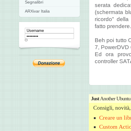
Segnalibri
serata dedicat
ARXivar Italia
(schermata blu
ricordo" dell
fatto prendere
Beh poi tutto 
7, PowerDVD 6.
Ed ora provo
controller SATA
Just
Another Ubuntu
Consigli, novit
Creare un li
Custom Acti