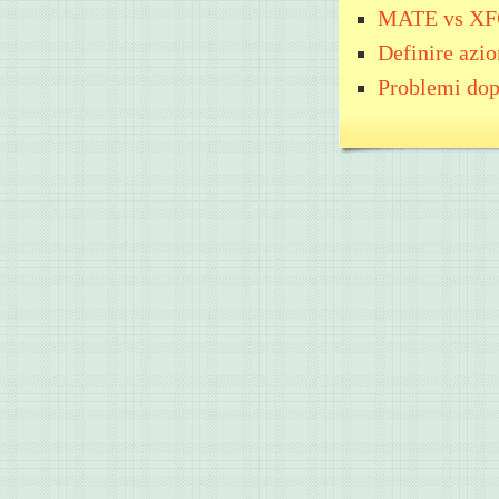
MATE vs X
Definire azio
Problemi dop